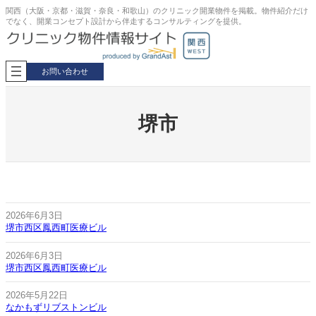
内
関西（大阪・京都・滋賀・奈良・和歌山）のクリニック開業物件を掲載。物件紹介だけ
でなく、開業コンセプト設計から伴走するコンサルティングを提供。
容
を
ス
キ
お問い合わせ
ッ
プ
堺市
2026年6月3日
堺市西区鳳西町医療ビル
2026年6月3日
堺市西区鳳西町医療ビル
2026年5月22日
なかもずリブストンビル