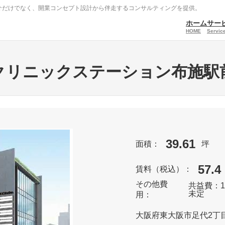
介だけでなく、開業コンセプト設計から伴走するコンサルティングを提供。
ホーム
サー
HOME
Service
クリニックステーション布施駅
39.61
面積：
坪
57.4
賃料（税込）：
その他費
共益費：1
未定
用：
大阪府東大阪市足代2丁目2