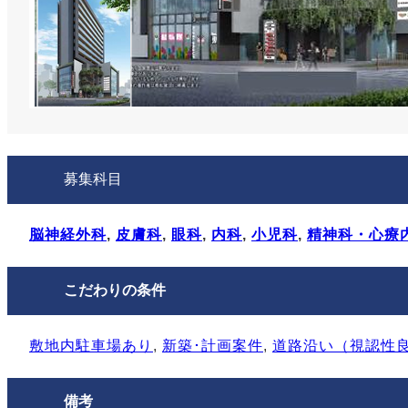
募集科目
脳神経外科
, 
皮膚科
, 
眼科
, 
内科
, 
小児科
, 
精神科・心療
こだわりの条件
敷地内駐⾞場あり
, 
新築･計画案件
, 
道路沿い（視認性
備考