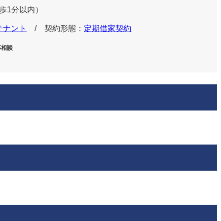
歩
分以内）
1
テナント
/ 契約形態：
定期借家契約
応相談