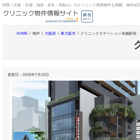
内
関西（大阪・京都・滋賀・奈良・和歌山）のクリニック開業物件を掲載。物件紹
容
を
ス
キ
HOME
物件
大阪府
東大阪市
クリニックステーション布施駅前
ッ
プ
更新日：
2026年7月10日