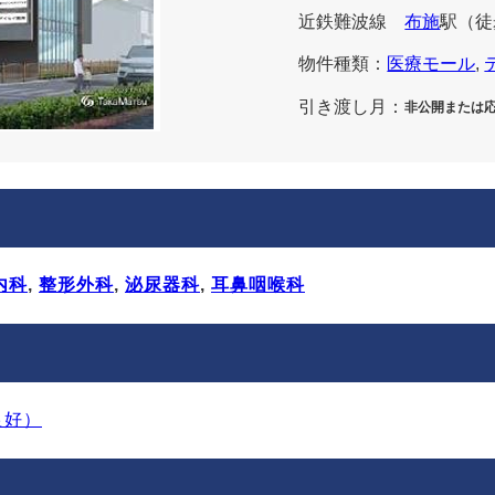
近鉄難波線
布施
駅
（徒
物件種類：
医療モール
, 
引き渡し月：
非公開または
内科
, 
整形外科
, 
泌尿器科
, 
耳鼻咽喉科
良好）