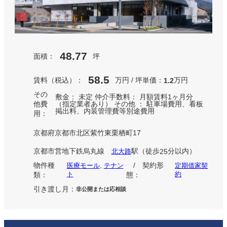
48.77
面積：
坪
58.5
賃料（税込）：
万円 / 坪単価：
万円
1.2
その
敷金： 未定 仲介手数料： 月額賃料1ヶ月分
他費
（指定業者あり） その他 ： 駐車場費用、看板
掲出料、内装管理費等別途費用
用：
京都府京都市北区紫竹東栗栖町17
京都市営地下鉄烏丸線
駅
（徒歩
分以内）
北大路
25
物件種
/ 契約形
医療モール
, 
テナン
定期借家契
ト
約
類：
態：
引き渡し月：
非公開または応相談