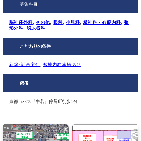
募集科目
脳神経外科
, 
その他
, 
眼科
, 
小児科
, 
精神科・心療内科
, 
整
形外科
, 
泌尿器科
こだわりの条件
新築･計画案件
, 
敷地内駐⾞場あり
備考
京都市バス『牛若』停留所徒歩1分