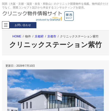
内
関西（大阪・京都・滋賀・奈良・和歌山）のクリニック開業物件を掲載。物件紹介だけ
でなく、開業コンセプト設計から伴走するコンサルティングを提供。
容
を
ス
キ
お問い合わせ
ッ
プ
HOME
物件
京都府
京都市
クリニックステーション紫竹
クリニックステーション紫竹
更新日：
2026年7月10日