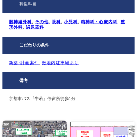
募集科目
脳神経外科
, 
その他
, 
眼科
, 
小児科
, 
精神科・心療内科
, 
整
形外科
, 
泌尿器科
こだわりの条件
新築･計画案件
, 
敷地内駐⾞場あり
備考
京都市バス『牛若』停留所徒歩1分