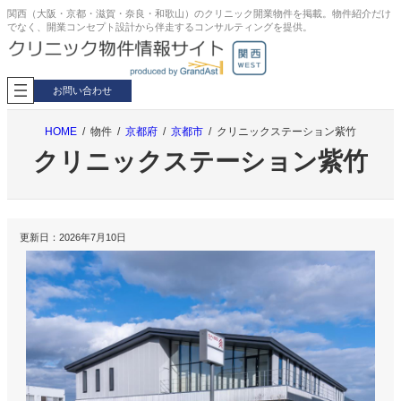
内
関西（大阪・京都・滋賀・奈良・和歌山）のクリニック開業物件を掲載。物件紹介だけ
でなく、開業コンセプト設計から伴走するコンサルティングを提供。
容
を
ス
キ
お問い合わせ
ッ
プ
HOME
物件
京都府
京都市
クリニックステーション紫竹
クリニックステーション紫竹
更新日：
2026年7月10日