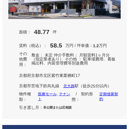
48.77
面積：
坪
58.5
賃料（税込）：
万円 / 坪単価：
万円
1.2
その
敷金： 未定 仲介手数料： 月額賃料1ヶ月分
他費
（指定業者あり） その他 ： 駐車場費用、看板
掲出料、内装管理費等別途費用
用：
京都府京都市北区紫竹東栗栖町17
京都市営地下鉄烏丸線
駅
（徒歩
分以内）
北大路
25
物件種
/ 契約形
医療モール
, 
テナン
定期借家契
ト
約
類：
態：
引き渡し月：
非公開または応相談