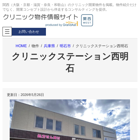
内
関西（大阪・京都・滋賀・奈良・和歌山）のクリニック開業物件を掲載。物件紹介だけ
でなく、開業コンセプト設計から伴走するコンサルティングを提供。
容
を
ス
キ
お問い合わせ
ッ
プ
HOME
物件
兵庫県
明石市
クリニックステーション西明石
クリニックステーション西明
石
更新日：
2026年5月26日