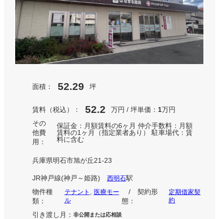
52.29
面積：
坪
52.2
賃料（税込）：
万円 / 坪単価：
万円
1
その
保証金：月額賃料の6ヶ月 仲介手数料：月額
他費
賃料の1ヶ月（指定業者あり） 駐車場代：賃
料に含む
用：
兵庫県明石市旭が丘21-23
JR神戸線(神戸～姫路)
駅
西明石
物件種
/ 契約形
テナント
, 
医療モー
定期借家契
ル
約
類：
態：
引き渡し月：
非公開または応相談