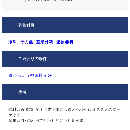
募集科目
眼科
, 
その他
, 
整形外科
, 
泌尿器科
こだわりの条件
道路沿い（視認性良好）
備考
眼科は近隣2軒がオペ未実施につきオペ眼科はオススメのマー
ケット
整形は2区画利用でリハビリにも対応可能