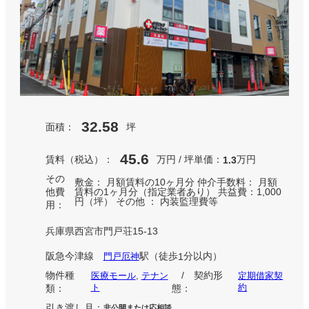
32.58
面積：
坪
45.6
賃料（税込）：
万円 / 坪単価：
万円
1.3
その
敷金： 月額賃料の10ヶ月分 仲介手数料： 月額
他費
賃料の1ヶ月分（指定業者あり） 共益費：1,000
円（坪） その他 ： 内装監理費等
用：
兵庫県西宮市門戸荘15-13
阪急今津線
駅
（徒歩
分以内）
門戸厄神
1
物件種
/ 契約形
医療モール
, 
テナン
定期借家契
ト
約
類：
態：
引き渡し月：
非公開または応相談