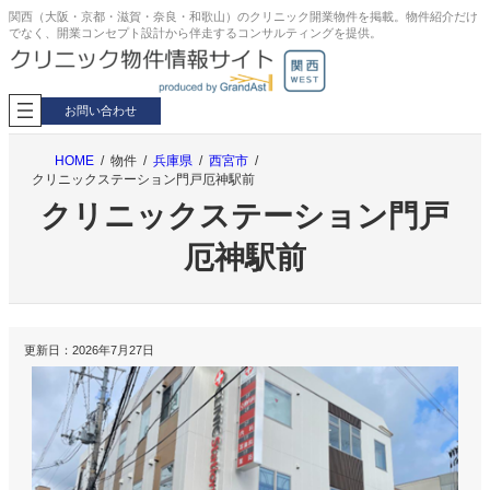
内
関西（大阪・京都・滋賀・奈良・和歌山）のクリニック開業物件を掲載。物件紹介だけ
でなく、開業コンセプト設計から伴走するコンサルティングを提供。
容
を
ス
キ
お問い合わせ
ッ
プ
HOME
物件
兵庫県
西宮市
クリニックステーション門戸厄神駅前
クリニックステーション門戸
厄神駅前
更新日：
2026年7月27日