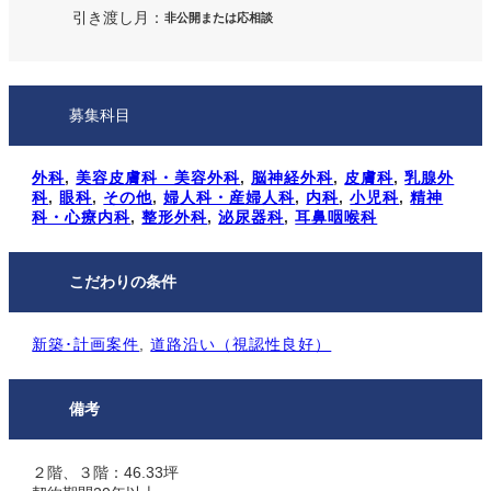
引き渡し月：
非公開または応相談
募集科目
外科
, 
美容皮膚科・美容外科
, 
脳神経外科
, 
皮膚科
, 
乳腺外
科
, 
眼科
, 
その他
, 
婦人科・産婦人科
, 
内科
, 
小児科
, 
精神
科・心療内科
, 
整形外科
, 
泌尿器科
, 
耳鼻咽喉科
こだわりの条件
新築･計画案件
, 
道路沿い（視認性良好）
備考
２階、３階：46.33坪