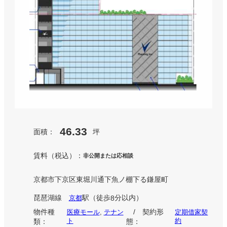
46.33
面積：
坪
賃料（税込）：
非公開または応相談
京都市下京区東堀川通下魚ノ棚下る鎌屋町
琵琶湖線
駅
（徒歩
分以内）
京都
8
物件種
/ 契約形
医療モール
, 
テナン
定期借家契
ト
約
類：
態：