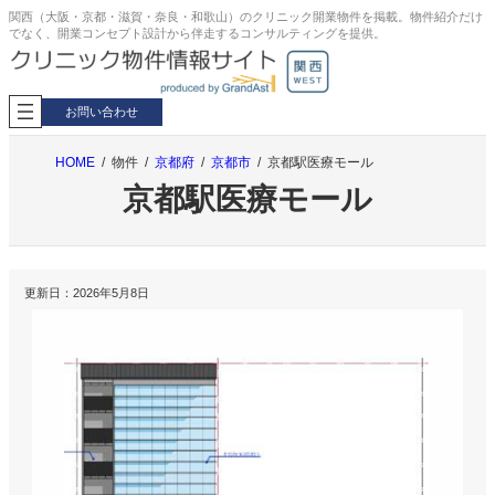
内
関西（大阪・京都・滋賀・奈良・和歌山）のクリニック開業物件を掲載。物件紹介だけ
でなく、開業コンセプト設計から伴走するコンサルティングを提供。
容
を
ス
キ
お問い合わせ
ッ
プ
HOME
物件
京都府
京都市
京都駅医療モール
京都駅医療モール
更新日：
2026年5月8日