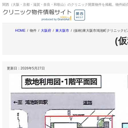
内
関西（大阪・京都・滋賀・奈良・和歌山）のクリニック開業物件を掲載。物件紹
容
を
ス
キ
HOME
物件
大阪府
東大阪市
(仮称)東大阪市鴻池町クリニックビ
ッ
(
プ
更新日：
2026年5月27日