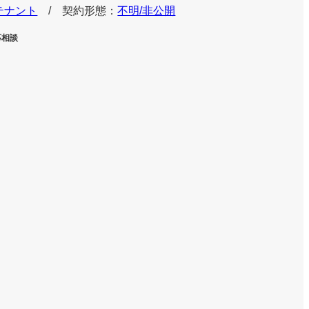
テナント
/ 契約形態：
不明/非公開
応相談