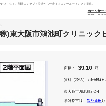
介だけでなく、開業コンセプト設計から伴走するコンサルティングを提供。
ホーム
サー
HOME
Service
ル
仮称)東大阪市鴻池町クリニック
39.10
面積：
坪
賃料（税込）：
非公開また
東⼤阪市鴻池町2-2-4
学研都市線
鴻池新田
駅