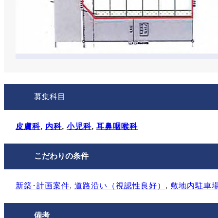
募集科目
皮膚科
, 
内科
, 
小児科
, 
耳鼻咽喉科
こだわりの条件
新築･計画案件
, 
道路沿い（視認性良好）
, 
敷地内駐⾞
備考