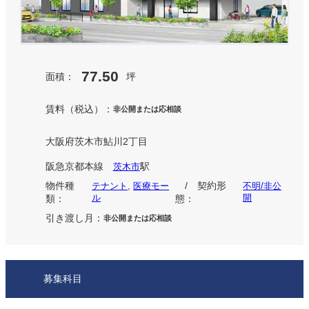
77.50
面積：
坪
賃料（税込）：
非公開または応相談
⼤阪府茨⽊市鮎川2丁⽬
阪急京都本線
駅
茨木市
物件種
/ 契約形
テナント
, 
医療モー
不明/非公
ル
開
類：
態：
引き渡し月：
非公開または応相談
募集科目