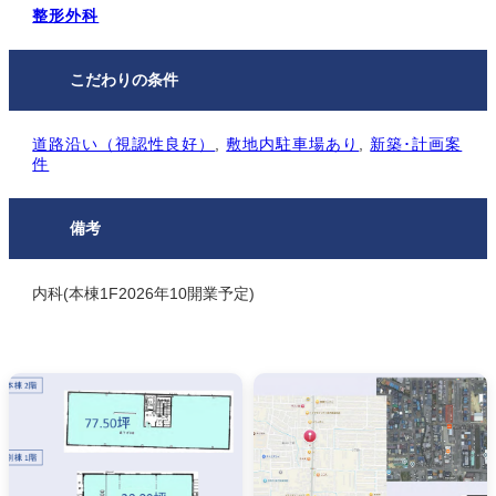
整形外科
こだわりの条件
道路沿い（視認性良好）
, 
敷地内駐⾞場あり
, 
新築･計画案
件
備考
内科(本棟1F2026年10開業予定)