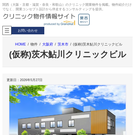
内
関西（大阪・京都・滋賀・奈良・和歌山）のクリニック開業物件を掲載。物件紹介だけ
でなく、開業コンセプト設計から伴走するコンサルティングを提供。
容
を
ス
キ
お問い合わせ
ッ
プ
HOME
物件
大阪府
茨木市
(仮称)茨木鮎川クリニックビル
(仮称)茨木鮎川クリニックビル
更新日：
2026年5月27日