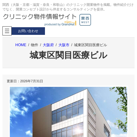
内
関西（大阪・京都・滋賀・奈良・和歌山）のクリニック開業物件を掲載。物件紹介だけ
でなく、開業コンセプト設計から伴走するコンサルティングを提供。
容
を
ス
キ
お問い合わせ
ッ
プ
HOME
物件
大阪府
大阪市
城東区関目医療ビル
城東区関目医療ビル
更新日：
2026年7月31日