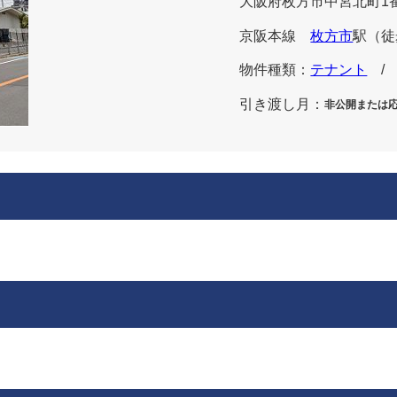
大阪府枚方市中宮北町1番
京阪本線
枚方市
駅
（徒
物件種類：
テナント
/ 
引き渡し月：
非公開または