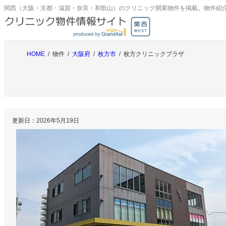
内
関西（大阪・京都・滋賀・奈良・和歌山）のクリニック開業物件を掲載。物件紹
容
を
ス
キ
HOME
物件
大阪府
枚方市
枚方クリニックプラザ
ッ
プ
更新日：
2026年5月19日