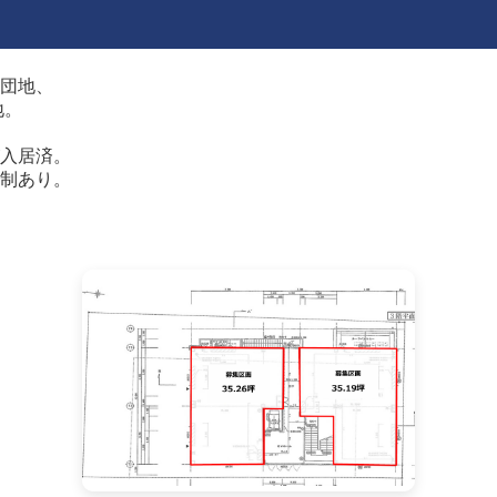
団地、
地。
入居済。
制あり。