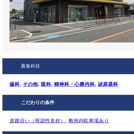
募集科目
歯科
, 
その他
, 
眼科
, 
精神科・心療内科
, 
泌尿器科
こだわりの条件
道路沿い（視認性良好）
, 
敷地内駐⾞場あり