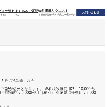
物件掲載リクエスト
ビスの流れ
よくあるご質問
お問い合わせ
不動産関係の方や売却ご希望の方へ
 flow
FAQ
万円 / 坪単価：
万円
下記が必要となります。 ※看板設置使用料：10,000円/
部警備料：5,000円/月（税別） ※消防点検費用：3,000