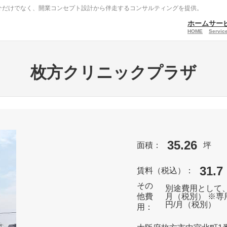
介だけでなく、開業コンセプト設計から伴走するコンサルティングを提供。
ホーム
サー
HOME
Service
枚方クリニックプラザ
35.26
面積：
坪
31.7
賃料（税込）：
その
別途費用として、
他費
月（税別） ※専用
円/月（税別）
用：