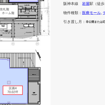
阪神本線
岩屋
駅
（徒歩
物件種類：
医療モール
, 
引き渡し月：
非公開または