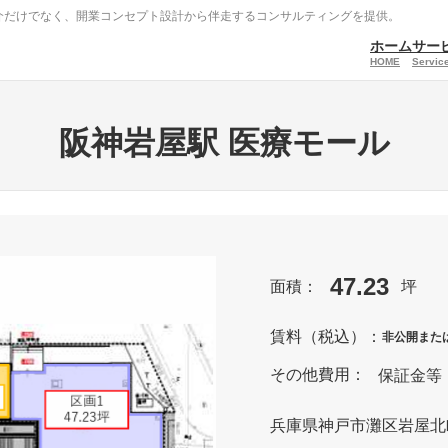
介だけでなく、開業コンセプト設計から伴走するコンサルティングを提供。
ホーム
サー
HOME
Service
阪神岩屋駅 医療モール
47.23
面積：
坪
賃料（税込）：
非公開また
その他費用：
保証金等
兵庫県神戸市灘区岩屋北