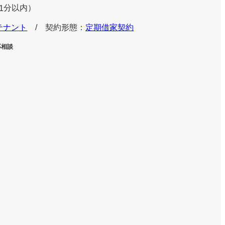
分以内）
1
テナント
/ 契約形態：
定期借家契約
応相談