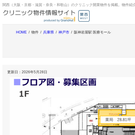
内
関西（大阪・京都・滋賀・奈良・和歌山）のクリニック開業物件を掲載。物件紹
容
を
ス
キ
HOME
物件
兵庫県
神戸市
阪神岩屋駅 医療モール
ッ
プ
更新日：
2026年5月28日