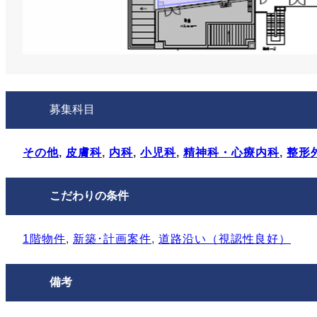
募集科目
その他
, 
皮膚科
, 
内科
, 
小児科
, 
精神科・心療内科
, 
整形
こだわりの条件
1階物件
, 
新築･計画案件
, 
道路沿い（視認性良好）
備考