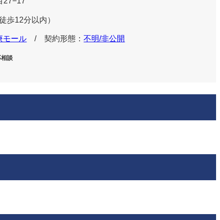
7−17
徒歩
分以内）
12
療モール
/ 契約形態：
不明/非公開
応相談