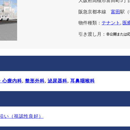
大阪府高槻市富田町5丁目2
阪急京都本線
富田
駅
（
物件種類：
テナント
, 
医
引き渡し月：
非公開または
・心療内科
, 
整形外科
, 
泌尿器科
, 
耳鼻咽喉科
沿い（視認性良好）