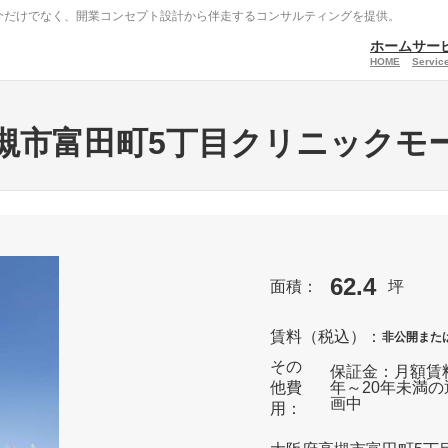
介だけでなく、開業コンセプト設計から伴走するコンサルティングを提供。
ホーム
サー
HOME
Service
槻市富田町5丁目クリニックモ
62.4
面積：
坪
賃料（税込）：
非公開また
その
保証金：月額賃料
他費
年～20年未満の
画中
用：