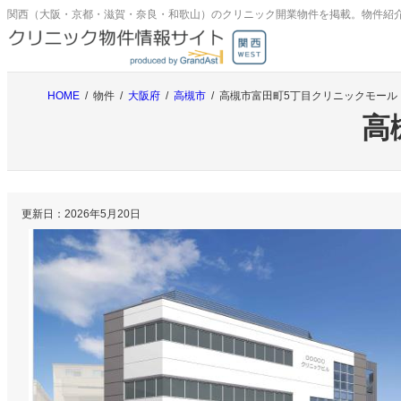
内
関西（大阪・京都・滋賀・奈良・和歌山）のクリニック開業物件を掲載。物件紹
容
を
ス
キ
HOME
物件
大阪府
高槻市
高槻市富田町5丁目クリニックモール
ッ
高
プ
更新日：
2026年5月20日