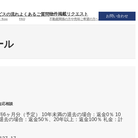
物件掲載リクエスト
ビスの流れ
よくあるご質問
お問い合わせ
不動産関係の方や売却ご希望の方へ
 flow
FAQ
ール
は応相談
6ヶ月分（予定） 10年未満の退去の場合：返金0％ 10
退去の場合：返金50％、20年以上：返金100％ 礼金：計