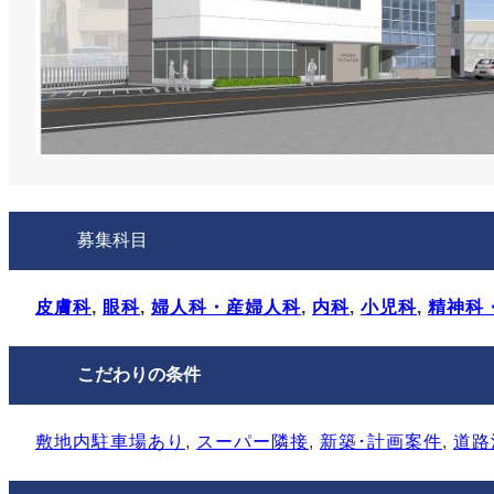
募集科目
皮膚科
, 
眼科
, 
婦人科・産婦人科
, 
内科
, 
小児科
, 
精神科
こだわりの条件
敷地内駐⾞場あり
, 
スーパー隣接
, 
新築･計画案件
, 
道路