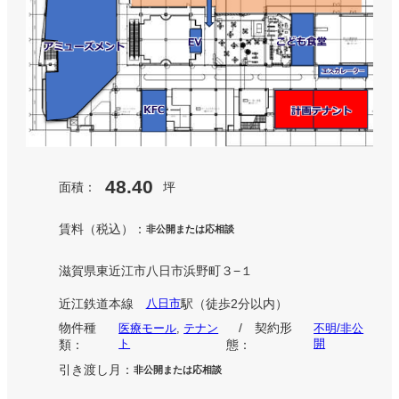
48.40
面積：
坪
賃料（税込）：
非公開または応相談
滋賀県東近江市八日市浜野町３−１
近江鉄道本線
駅
（徒歩
分以内）
八日市
2
物件種
/ 契約形
医療モール
, 
テナン
不明/非公
ト
開
類：
態：
引き渡し月：
非公開または応相談