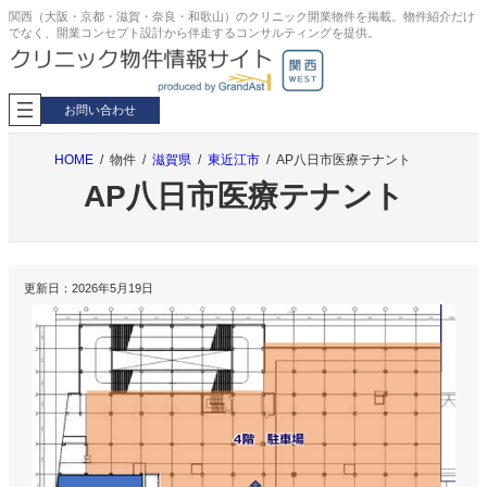
内
関西（大阪・京都・滋賀・奈良・和歌山）のクリニック開業物件を掲載。物件紹介だけ
でなく、開業コンセプト設計から伴走するコンサルティングを提供。
容
を
ス
キ
お問い合わせ
ッ
プ
HOME
物件
滋賀県
東近江市
AP八日市医療テナント
AP八日市医療テナント
更新日：
2026年5月19日