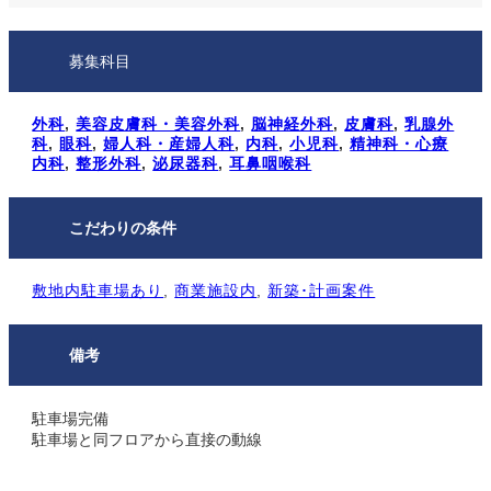
募集科目
外科
, 
美容皮膚科・美容外科
, 
脳神経外科
, 
皮膚科
, 
乳腺外
科
, 
眼科
, 
婦人科・産婦人科
, 
内科
, 
小児科
, 
精神科・心療
内科
, 
整形外科
, 
泌尿器科
, 
耳鼻咽喉科
こだわりの条件
敷地内駐⾞場あり
, 
商業施設内
, 
新築･計画案件
備考
駐車場完備
駐車場と同フロアから直接の動線