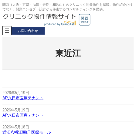
内
関西（大阪・京都・滋賀・奈良・和歌山）のクリニック開業物件を掲載。物件紹介だけ
でなく、開業コンセプト設計から伴走するコンサルティングを提供。
容
を
ス
キ
お問い合わせ
ッ
プ
東近江
2026年5月19日
AP八日市医療テナント
2026年5月19日
AP八日市医療テナント
2026年5月18日
近江八幡江頭町 医療モール