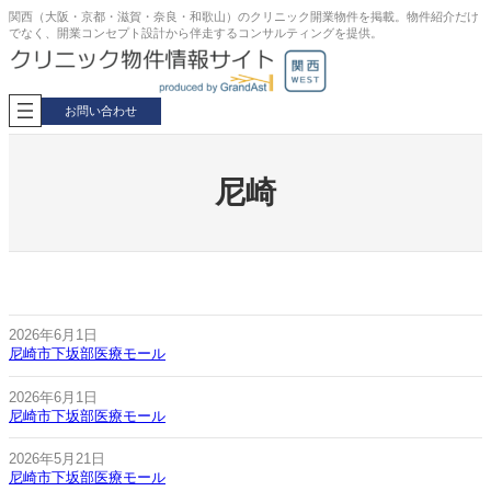
内
関西（大阪・京都・滋賀・奈良・和歌山）のクリニック開業物件を掲載。物件紹介だけ
でなく、開業コンセプト設計から伴走するコンサルティングを提供。
容
を
ス
キ
お問い合わせ
ッ
プ
尼崎
2026年6月1日
尼崎市下坂部医療モール
2026年6月1日
尼崎市下坂部医療モール
2026年5月21日
尼崎市下坂部医療モール