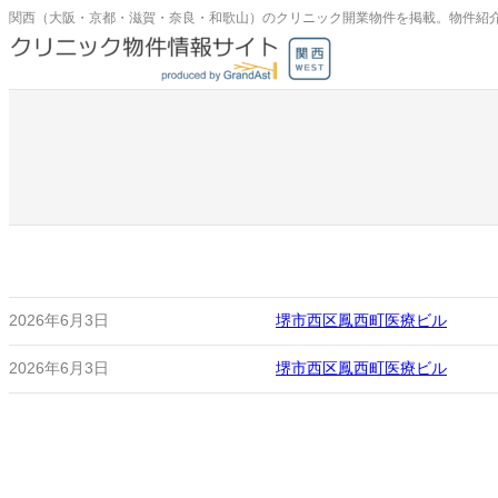
内
関西（大阪・京都・滋賀・奈良・和歌山）のクリニック開業物件を掲載。物件紹
容
を
ス
キ
ッ
プ
2026年6月3日
堺市西区鳳西町医療ビル
2026年6月3日
堺市西区鳳西町医療ビル