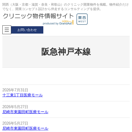
内
関西（大阪・京都・滋賀・奈良・和歌山）のクリニック開業物件を掲載。物件紹介だけ
でなく、開業コンセプト設計から伴走するコンサルティングを提供。
容
を
ス
キ
お問い合わせ
ッ
プ
阪急神戸本線
2026年7月31日
十三東1丁目医療モール
2026年5月27日
尼崎市東園田町医療モール
2026年5月27日
尼崎市東園田町医療モール