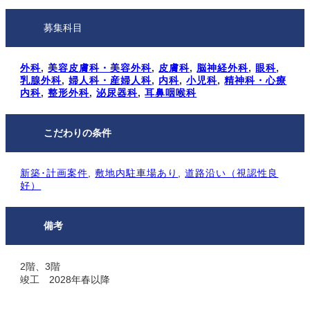
募集科目
外科
, 
美容皮膚科・美容外科
, 
皮膚科
, 
脳神経外科
, 
眼科
, 
乳腺外科
, 
婦人科・産婦人科
, 
内科
, 
小児科
, 
精神科・心療
内科
, 
整形外科
, 
泌尿器科
, 
耳鼻咽喉科
こだわりの条件
新築･計画案件
, 
敷地内駐⾞場あり
, 
道路沿い（視認性良
好）
備考
2階、3階
竣工 2028年春以降