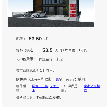
53.50
面積：
坪
53.5
賃料（税込）：
万円 / 坪単価：
万円
1
その他費用：
保証金等 未定
堺市西区鳳西町1丁73－5
阪和線(天王寺～和歌山)
駅
（徒歩
分以内）
鳳
7
物件種
/ 契約形
医療モール
, 
テナン
定期借家契
ト
約
類：
態：
引き渡し月：
非公開または応相談