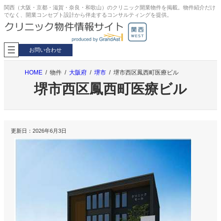
内
関西（大阪・京都・滋賀・奈良・和歌山）のクリニック開業物件を掲載。物件紹介だけ
でなく、開業コンセプト設計から伴走するコンサルティングを提供。
容
を
ス
キ
お問い合わせ
ッ
プ
HOME
物件
大阪府
堺市
堺市西区鳳西町医療ビル
堺市西区鳳西町医療ビル
更新日：
2026年6月3日